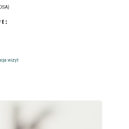
ROSA)
t:
acja wizyt