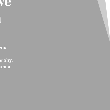
we
a
enia
oroby.
zenia