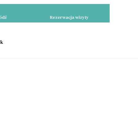
Łódź
Rezerwacja wizyty
yk