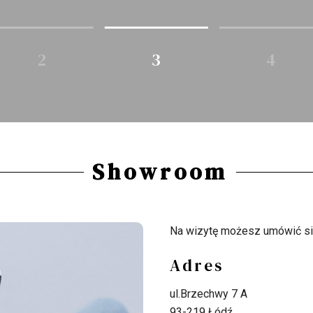
2
3
4
Showroom
Na wizytę możesz umówić się
Adres
ul.Brzechwy 7 A
93-219 Łódź