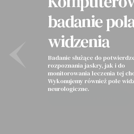
Komputero
badanie pol
widzenia
Badanie służące do potwierdz
rozpoznania jaskry, jak i do
monitorowania leczenia tej ch
Wykonujemy również pole wid
neurologiczne.
ZAREZERWUJ WIZYTĘ