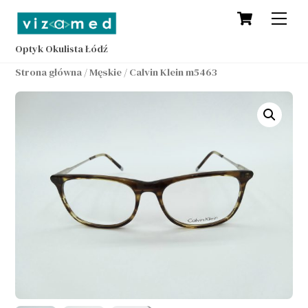
Cart
Skip
Men
to
content
Optyk Okulista Łódź
Strona główna
/
Męskie
/ Calvin Klein m5463