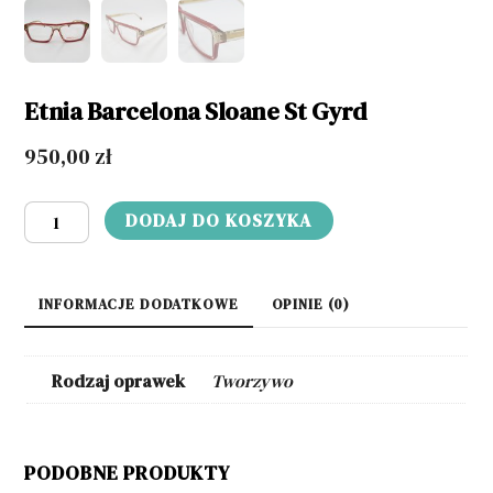
Etnia Barcelona Sloane St Gyrd
950,00
zł
ilość
DODAJ DO KOSZYKA
Etnia
Barcelona
Sloane
INFORMACJE DODATKOWE
OPINIE (0)
St
Gyrd
Rodzaj oprawek
Tworzywo
PODOBNE PRODUKTY