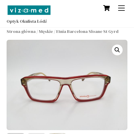
Cart
Skip
Men
to
content
Optyk Okulista Łódź
Strona główna
/
Męskie
/ Etnia Barcelona Sloane St Gyrd