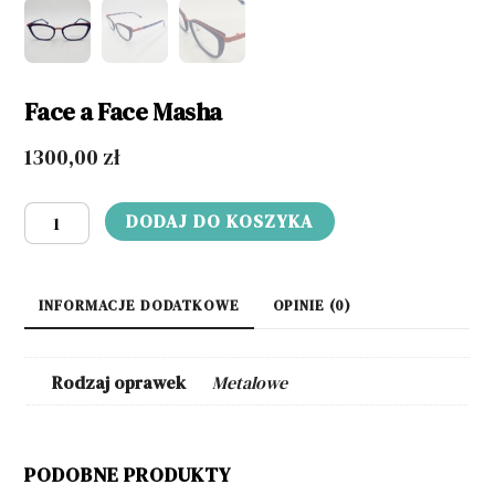
Face a Face Masha
1300,00
zł
ilość
DODAJ DO KOSZYKA
Face
a
Face
INFORMACJE DODATKOWE
OPINIE (0)
Masha
Rodzaj oprawek
Metalowe
PODOBNE PRODUKTY