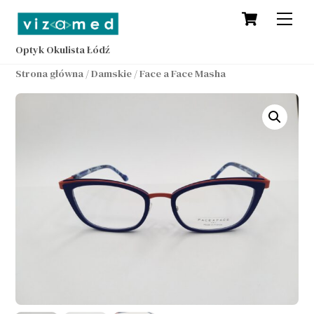
Cart
Skip
Men
to
content
Optyk Okulista Łódź
Strona główna
/
Damskie
/ Face a Face Masha