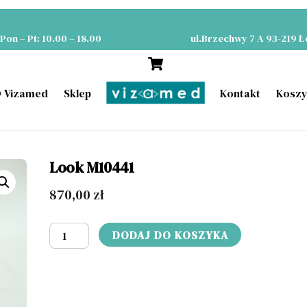
Optyk Okulista Łódź
Pon – Pt: 10.00 – 18.00
ul.Brzechwy 7 A 93-219 
Cart
 Vizamed
Sklep
Kontakt
Kosz
Look M10441
870,00
zł
ilość
DODAJ DO KOSZYKA
Look
M10441