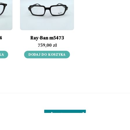
4
Ray-Ban m5473
759,00
zł
KA
DODAJ DO KOSZYKA