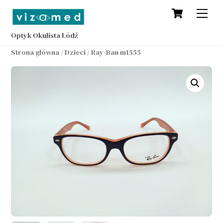
Cart
Skip
Men
to
content
Optyk Okulista Łódź
Strona główna
/
Dzieci
/ Ray-Ban m1555