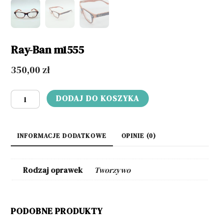
Ray-Ban m1555
350,00
zł
ilość
DODAJ DO KOSZYKA
Ray-
Ban
m1555
INFORMACJE DODATKOWE
OPINIE (0)
Rodzaj oprawek
Tworzywo
PODOBNE PRODUKTY