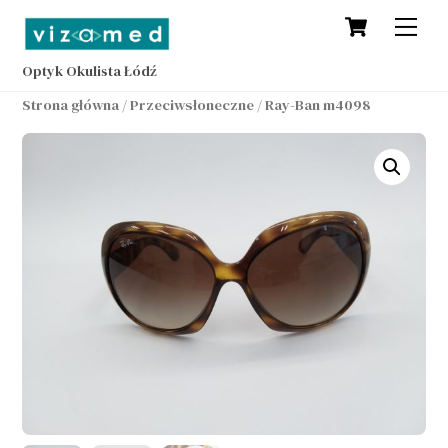
Cart
Skip
Men
to
content
Optyk Okulista Łódź
Strona główna
/
Przeciwsłoneczne
/ Ray-Ban m4098